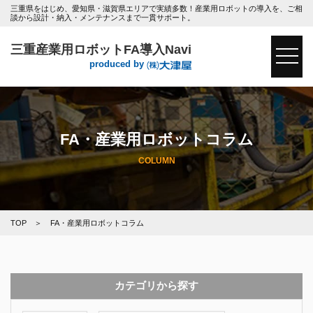
三重県をはじめ、愛知県・滋賀県エリアで実績多数！産業用ロボットの導入を、ご相
談から設計・納入・メンテナンスまで一貫サポート。
三重産業用ロボットFA導入Navi
toggle
produced by
FA・産業用ロボットコラム
COLUMN
TOP
FA・産業用ロボットコラム
カテゴリから探す